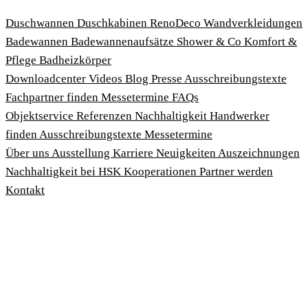
Duschwannen
Duschkabinen
RenoDeco Wandverkleidungen
Badewannen
Badewannenaufsätze
Shower & Co
Komfort &
Pflege
Badheizkörper
Download­center
Videos
Blog
Presse
Ausschreibungstexte
Fachpartner finden
Messetermine
FAQs
Objektservice
Referenzen
Nachhaltigkeit
Handwerker
finden
Ausschreibungstexte
Messetermine
Über uns
Ausstellung
Karriere
Neuigkeiten
Auszeichnungen
Nachhaltigkeit bei HSK
Kooperationen
Partner werden
Kontakt
Impressum
AGBs
Datenschutzbedingungen
Hinweisgeberschutzgesetz
Cookies anpassen
© 2026 HSK Duschkabinenbau KG