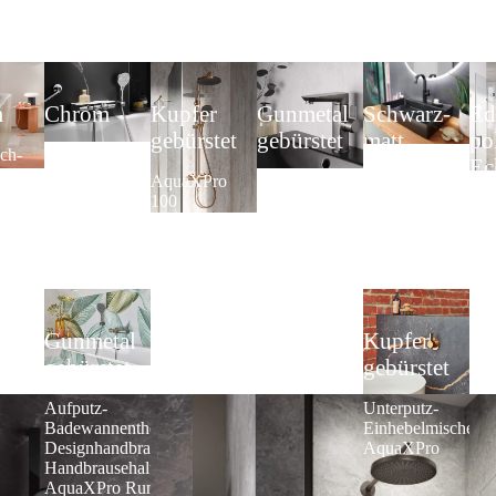
m
Chrom
Kupfer
Gunmetal
Schwarz-
Ed
gebürstet
gebürstet
matt
po
ch-
Komplett-Set
Ec
mischer
1.40
AquaXPro
Waschtisch-
Waschtisch-
We
s
AquaXPro
100
Einhebelmischer
Einhebelmischer
Thermostat
AquaXPro
AquaXPro Plus
Dus
Lav
2.0
Gunmetal
Kupfer
gebürstet
gebürstet
Aufputz-
Unterputz-
Badewannenthermostat,
Einhebelmischer
Designhandbrause und
AquaXPro
Handbrausehalter
AquaXPro Rund