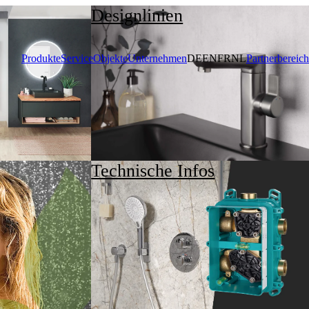
Designlinien
Produkte
Service
Objekte
Unternehmen
DE
EN
FR
NL
Partnerbereich
Technische Infos