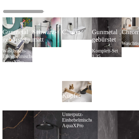
Gunmetal
Schwarz-
Chrom
Gunmetal
Chro
gebürstet
matt
gebürstet
AquaXPro
Waschtis
200
Einhebel
Waschtisch-
AquaXPro
Komplett-Set
Thermostat
Slim Plu
Einhebelmischer
100
1.35
AquaXPro
Thermostat
AquaXPro
Kupfer
gebürstet
Unterputz-
Einhebelmischer
AquaXPro