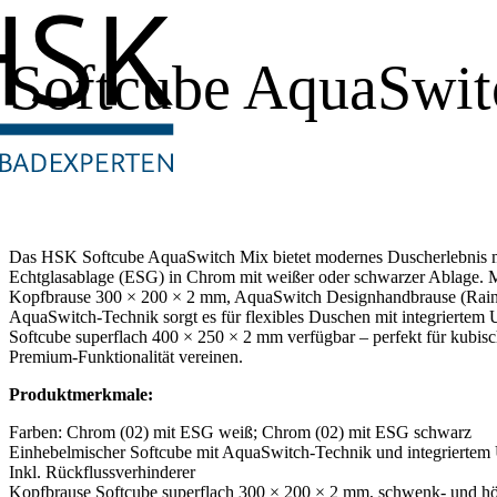
Softcube AquaSwi
Das HSK Softcube AquaSwitch Mix bietet modernes Duscherlebnis 
Echtglasablage (ESG) in Chrom mit weißer oder schwarzer Ablage. Mi
Kopfbrause 300 × 200 × 2 mm, AquaSwitch Designhandbrause (Rain
AquaSwitch-Technik sorgt es für flexibles Duschen mit integriertem 
Softcube superflach 400 × 250 × 2 mm verfügbar – perfekt für kubisc
Premium-Funktionalität vereinen.
Produktmerkmale:
Farben: Chrom (02) mit ESG weiß; Chrom (02) mit ESG schwarz
Einhebelmischer Softcube mit AquaSwitch-Technik und integriertem 
Inkl. Rückflussverhinderer
Kopfbrause Softcube superflach 300 × 200 × 2 mm, schwenk- und hö