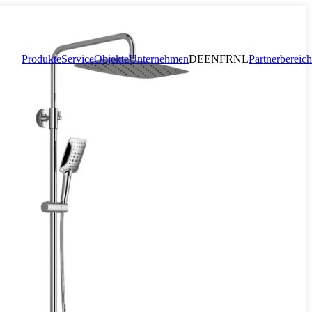
Produkte
Service
Objekte
Unternehmen
DE
EN
FR
NL
Partnerbereich