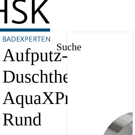
Suche
Aufputz-
Duschthermostat
AquaXPro
Rund