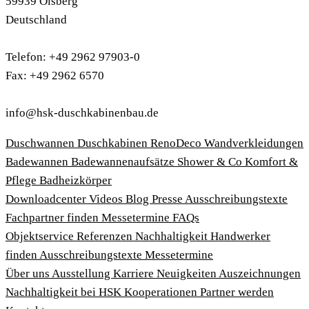
59939 Olsberg
Deutschland
Telefon: +49 2962 97903-0
Fax: +49 2962 6570
info@hsk-duschkabinenbau.de
Duschwannen
Duschkabinen
RenoDeco Wandverkleidungen
Badewannen
Badewannenaufsätze
Shower & Co
Komfort &
Pflege
Badheizkörper
Download­center
Videos
Blog
Presse
Ausschreibungstexte
Fachpartner finden
Messetermine
FAQs
Objektservice
Referenzen
Nachhaltigkeit
Handwerker
finden
Ausschreibungstexte
Messetermine
Über uns
Ausstellung
Karriere
Neuigkeiten
Auszeichnungen
Nachhaltigkeit bei HSK
Kooperationen
Partner werden