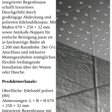
integrierter Regenbrause
schafft luxuriöses
Duschgefühl durch
großzügige Abdeckung und
polierten Edelstahlkorpus. Mit
Maßen 670 × 250 × 32 mm
sowie Antikalk-Noppen für
einfache Reinigung passt sie
in hochwertige Bäder ab
2.200 mm Raumhöhe. Der G½
Anschluss und inklusive
Montagezubehör ermöglichen
flexible freihängende
Installation über der Wanne
oder Dusche.
Produktmerkmale:
Oberfläche: Edelstahl poliert
(80)
Abmessungen: L × B × H 670
× 250 × 32 mm
Integrierte Regenbrause mit