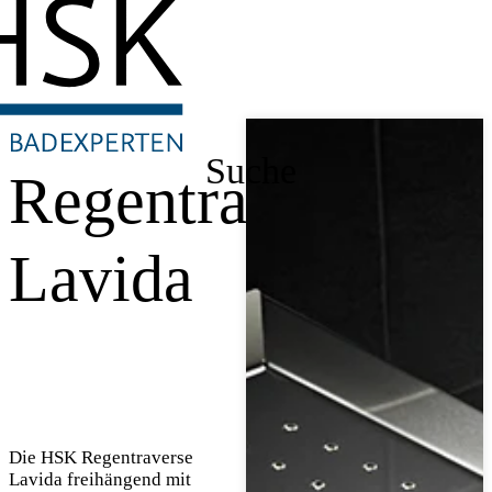
Suche
Regentraversen
Lavida
Die HSK Regentraverse
Lavida freihängend mit