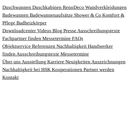
Duschwannen
Duschkabinen
RenoDeco Wandverkleidungen
Badewannen
Badewannenaufsätze
Shower & Co
Komfort &
Pflege
Badheizkörper
Download­center
Videos
Blog
Presse
Ausschreibungstexte
Fachpartner finden
Messetermine
FAQs
Objektservice
Referenzen
Nachhaltigkeit
Handwerker
finden
Ausschreibungstexte
Messetermine
Über uns
Ausstellung
Karriere
Neuigkeiten
Auszeichnungen
Nachhaltigkeit bei HSK
Kooperationen
Partner werden
Kontakt
Impressum
AGBs
Datenschutzbedingungen
Hinweisgeberschutzgesetz
Cookies anpassen
© 2026 HSK Duschkabinenbau KG