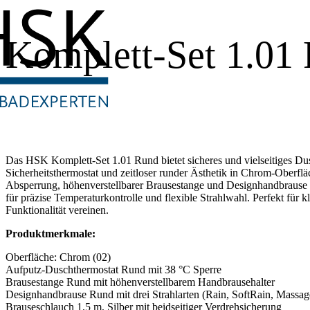
Komplett-Set 1.01
Das HSK Komplett-Set 1.01 Rund bietet sicheres und vielseitiges Du
Sicherheitsthermostat und zeitloser runder Ästhetik in Chrom-Oberfl
Absperrung, höhenverstellbarer Brausestange und Designhandbrause (
für präzise Temperaturkontrolle und flexible Strahlwahl. Perfekt für 
Funktionalität vereinen.
Produktmerkmale:
Oberfläche: Chrom (02)
Aufputz-Duschthermostat Rund mit 38 °C Sperre
Brausestange Rund mit höhenverstellbarem Handbrausehalter
Designhandbrause Rund mit drei Strahlarten (Rain, SoftRain, Massag
Brauseschlauch 1,5 m, Silber mit beidseitiger Verdrehsicherung