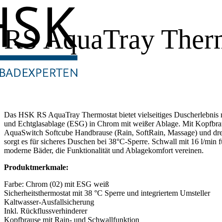
RS AquaTray Ther
Das HSK RS AquaTray Thermostat bietet vielseitiges Duscherlebnis m
und Echtglasablage (ESG) in Chrom mit weißer Ablage. Mit Kopfbra
AquaSwitch Softcube Handbrause (Rain, SoftRain, Massage) und dre
sorgt es für sicheres Duschen bei 38°C-Sperre. Schwall mit 16 l/min f
moderne Bäder, die Funktionalität und Ablagekomfort vereinen.
Produktmerkmale:
Farbe: Chrom (02) mit ESG weiß
Sicherheitsthermostat mit 38 °C Sperre und integriertem Umsteller
Kaltwasser-Ausfallsicherung
Inkl. Rückflussverhinderer
Kopfbrause mit Rain- und Schwallfunktion