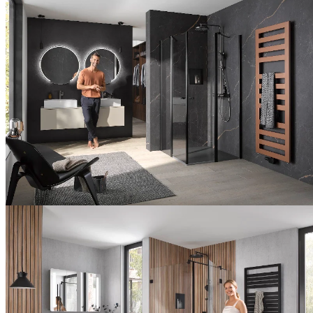
Wohlfühlen
im
Bad
Innovative
Raumnutzung