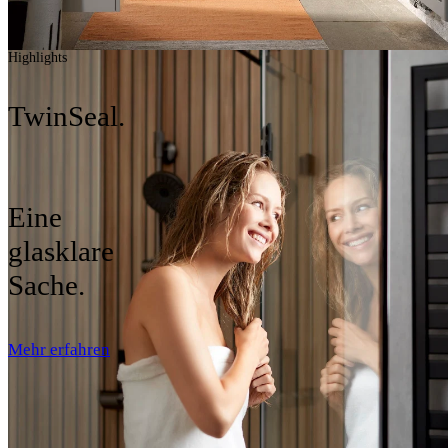
Highlights
TwinSeal.
Eine
glasklare
Sache.
Mehr erfahren