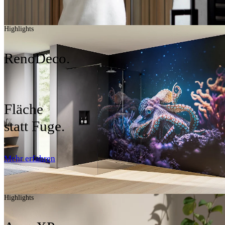
Highlights
RenoDeco.
Fläche
statt Fuge.
Mehr erfahren
Highlights