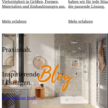
Vielseitigkeit in Größen, Formen,
haben wir für jede Situ
Materialien und Einbaulösungen aus.
die passende Lösung.
Mehr erfahren
Mehr erfahren
Tipps und Tricks
Praxisnah.
Inspirierende
Lösungen.
Blog-Beiträge lesen