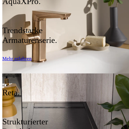
AquaXPro.
Trendstarke
Armaturenserie.
Mehr erfahren
Highlights
Reta.
Strukturierter