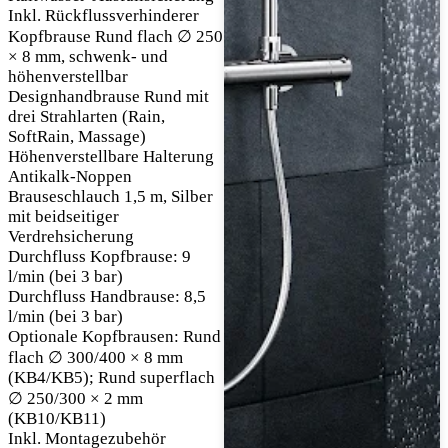
Inkl. Rückflussverhinderer
Kopfbrause Rund flach ∅ 250
× 8 mm, schwenk- und
höhenverstellbar
Designhandbrause Rund mit
drei Strahlarten (Rain,
SoftRain, Massage)
Höhenverstellbare Halterung
Antikalk-Noppen
Brauseschlauch 1,5 m, Silber
mit beidseitiger
Verdrehsicherung
Durchfluss Kopfbrause: 9
l/min (bei 3 bar)
Durchfluss Handbrause: 8,5
l/min (bei 3 bar)
Optionale Kopfbrausen: Rund
flach ∅ 300/400 × 8 mm
(KB4/KB5); Rund superflach
∅ 250/300 × 2 mm
(KB10/KB11)
Inkl. Montagezubehör