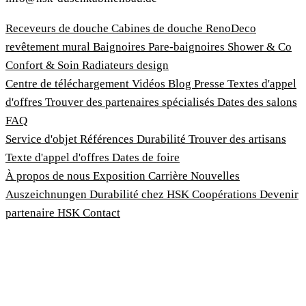
Receveurs de douche
Cabines de douche
RenoDeco
revêtement mural
Baignoires
Pare-baignoires
Shower & Co
Confort & Soin
Radiateurs design
Centre de téléchargement
Vidéos
Blog
Presse
Textes d'appel
d'offres
Trouver des partenaires spécialisés
Dates des salons
FAQ
Service d'objet
Références
Durabilité
Trouver des artisans
Texte d'appel d'offres
Dates de foire
À propos de nous
Exposition
Carrière
Nouvelles
Auszeichnungen
Durabilité chez HSK
Coopérations
Devenir
partenaire HSK
Contact
Imprimer
Termes et conditions
Politique de confidentialité
Loi sur la protection des lanceurs d'alerte
Personnaliser les cookies