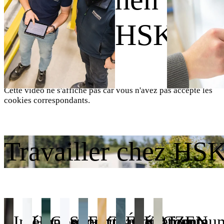
Wir sind HSK.
Cette vidéo ne s'affiche pas car vous n'avez pas accepté les
cookies correspondants.
Travailler chez HS
Intégration
Horaires
Gestion
Sécurité
Formation
Construction
Événements
KAIZEN
Communi