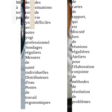
de
Modèles
à
des
cartes
à
des
situations
de
temps
cours
de
rapport,
partiel
de
vie
qui
yoga
difficiles
est
avec
discuté
notre
lors
yogi
de
professionnel
réunions
Sondages
régulières
réguliers
Ateliers
Mesures
pour
de
l'élaboration
santé
conjointe
individuelles
de
Distributeurs
méthodes
d'eau
de
Postes
résolution
de
de
travail
problèmes
ergonomiques