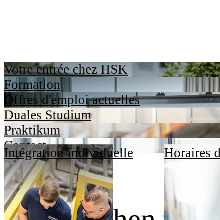
Votre entrée chez HSK
Formation
Offres d'emploi actuelles
Duales Studium
Praktikum
Contact
Intégration individuelle
Horaires d
Dafür stehen wir.