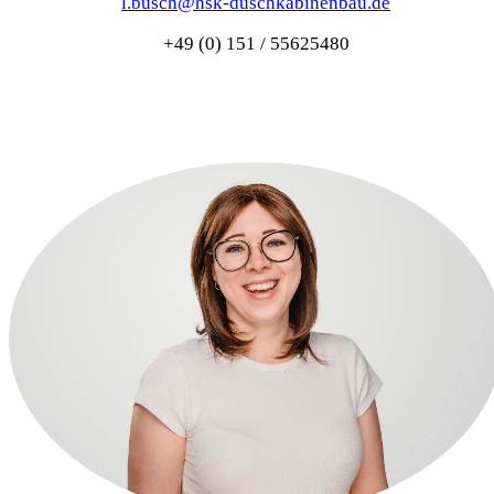
l.busch@hsk-duschkabinenbau.de
+49 (0) 151 / 55625480