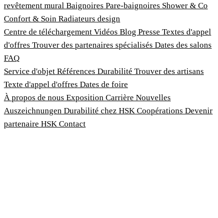
revêtement mural
Baignoires
Pare-baignoires
Shower & Co
Confort & Soin
Radiateurs design
Centre de téléchargement
Vidéos
Blog
Presse
Textes d'appel
d'offres
Trouver des partenaires spécialisés
Dates des salons
FAQ
Service d'objet
Références
Durabilité
Trouver des artisans
Texte d'appel d'offres
Dates de foire
À propos de nous
Exposition
Carrière
Nouvelles
Auszeichnungen
Durabilité chez HSK
Coopérations
Devenir
partenaire HSK
Contact
Imprimer
Termes et conditions
Politique de confidentialité
Loi sur la protection des lanceurs d'alerte
Personnaliser les cookies
© 2026 HSK Duschkabinenbau KG