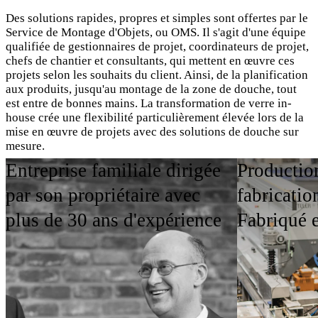
Des solutions rapides, propres et simples sont offertes par le
Service de Montage d'Objets, ou OMS. Il s'agit d'une équipe
qualifiée de gestionnaires de projet, coordinateurs de projet,
chefs de chantier et consultants, qui mettent en œuvre ces
projets selon les souhaits du client. Ainsi, de la planification
aux produits, jusqu'au montage de la zone de douche, tout
est entre de bonnes mains. La transformation de verre in-
house crée une flexibilité particulièrement élevée lors de la
mise en œuvre de projets avec des solutions de douche sur
mesure.
Entreprise familiale dirigée
Productio
OMS Imagebroschüre ansehen
par son propriétaire avec
fabricatio
plus de 30 ans d'expérience
Fabriqué 
Domaines d'application
Points forts du produit