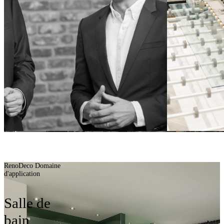
Personne de contact
Outils de planification
BAINS MIEUX
CONSTRUIRE
RenoDeco Domaine
d'application
Salle de
bain