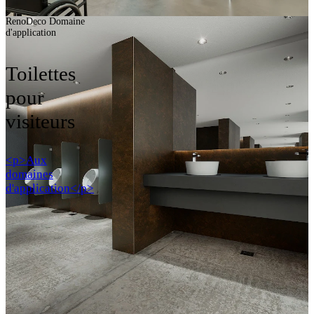
RenoDeco Domaine
d'application
Toilettes
pour
visiteurs
<p>Aux
domaines
d'application</p>