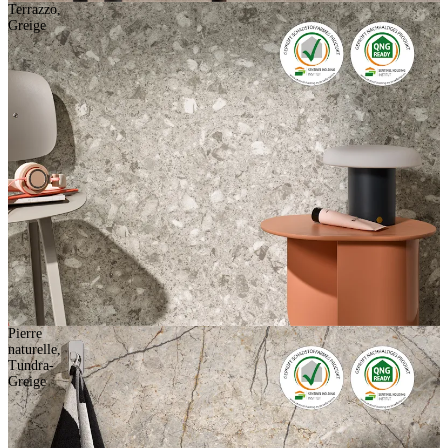
Terrazzo,
Greige
Pierre
naturelle,
Tundra-
Greige