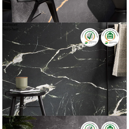
Marmore,
Nero-Vert
Marbre,
Perlato-
Anthracite