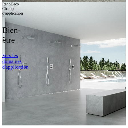
RenoDeco
Champ
d'application
Bien-
être
Vers les
domaines
d'application