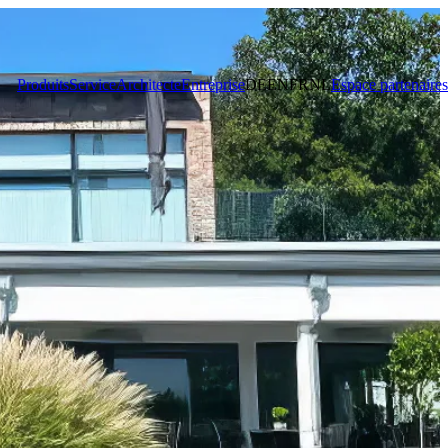
Produits
Service
Architecte
Entreprise
DE
EN
FR
NL
Espace partenaires