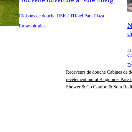
Cloisons de douche HSK à l'Hôtel Park Plaza
N
En savoir plus
d
Le
cl
En
Receveurs de douche
Cabines de 
revêtement mural
Baignoires
Pare-
Shower & Co
Confort & Soin
Radi