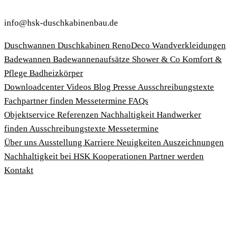
info@hsk-duschkabinenbau.de
Duschwannen
Duschkabinen
RenoDeco Wandverkleidungen
Badewannen
Badewannenaufsätze
Shower & Co
Komfort &
Pflege
Badheizkörper
Download­center
Videos
Blog
Presse
Ausschreibungstexte
Fachpartner finden
Messetermine
FAQs
Objektservice
Referenzen
Nachhaltigkeit
Handwerker
finden
Ausschreibungstexte
Messetermine
Über uns
Ausstellung
Karriere
Neuigkeiten
Auszeichnungen
Nachhaltigkeit bei HSK
Kooperationen
Partner werden
Kontakt
Impressum
AGBs
Datenschutzbedingungen
Hinweisgeberschutzgesetz