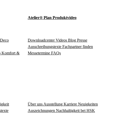
Atelier® Plan Produktvideo
Deco
Download­center
Videos
Blog
Presse
Ausschreibungstexte
Fachpartner finden
o
Komfort &
Messetermine
FAQs
igkeit
Über uns
Ausstellung
Karriere
Neuigkeiten
texte
Auszeichnungen
Nachhaltigkeit bei HSK