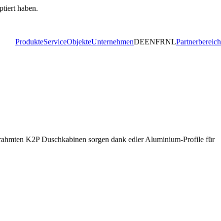
ptiert haben.
Produkte
Service
Objekte
Unternehmen
DE
EN
FR
NL
Partnerbereich
lgerahmten K2P Duschkabinen sorgen dank edler Aluminium-Profile für