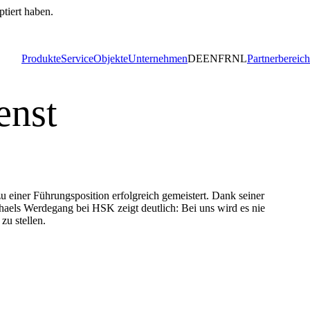
ptiert haben.
Produkte
Service
Objekte
Unternehmen
DE
EN
FR
NL
Partnerbereich
enst
 einer Führungsposition erfolgreich gemeistert. Dank seiner
haels Werdegang bei HSK zeigt deutlich: Bei uns wird es nie
zu stellen.