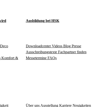
ird
Ausbildung bei HSK
Deco
Download­center
Videos
Blog
Presse
Ausschreibungstexte
Fachpartner finden
o
Komfort &
Messetermine
FAQs
igkeit
Über uns
Ausstellung
Karriere
Neuigkeiten