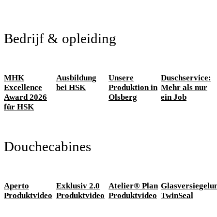
Bedrijf & opleiding
MHK
Ausbildung
Unsere
Duschservice:
Excellence
bei HSK
Produktion in
Mehr als nur
Award 2026
Olsberg
ein Job
für HSK
Douchecabines
Aperto
Exklusiv 2.0
Atelier® Plan
Glasversiegelu
Produktvideo
Produktvideo
Produktvideo
TwinSeal