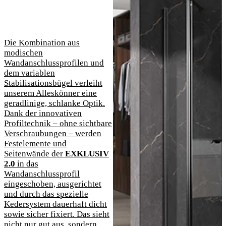
Die Kombination aus
modischen
Wandanschlussprofilen und
dem variablen
Stabilisationsbügel verleiht
unserem Alleskönner eine
geradlinige, schlanke Optik.
Dank der innovativen
Profiltechnik – ohne sichtbare
Verschraubungen – werden
Festelemente und
Seitenwände der
EXKLUSIV
2.0
in das
Wandanschlussprofil
eingeschoben, ausgerichtet
und durch das spezielle
Kedersystem dauerhaft dicht
sowie sicher fixiert. Das sieht
nicht nur gut aus, sondern