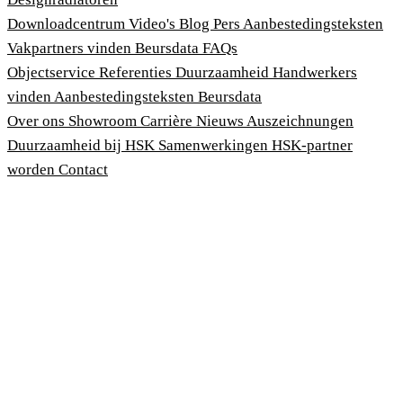
Downloadcentrum
Video's
Blog
Pers
Aanbestedingsteksten
Vakpartners vinden
Beursdata
FAQs
Objectservice
Referenties
Duurzaamheid
Handwerkers
vinden
Aanbestedingsteksten
Beursdata
Over ons
Showroom
Carrière
Nieuws
Auszeichnungen
Duurzaamheid bij HSK
Samenwerkingen
HSK-partner
worden
Contact
Afdruk
Algemene voorwaarden
Privacybeleid
Wet bescherming klokkenluiders
Cookies aanpassen
© 2026 HSK Duschkabinenbau KG
Cookie-Hinweis